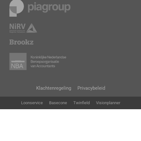
Klachtenregeling
Privacybeleid
Loonservice
Basecone
Twinfield
Visionplanner