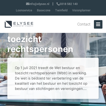
info@elysee.nl
0318 582 140
Loonservice
Basecone
Twinfield
Visionplanner
Contact
Wet bestuur en
toezicht
rechtspersonen
Op 1 juli 2021 treedt de Wet bestuur en
toezicht rechtspersonen (Wbtr) in werking.
De wet is bedoeld ter verbetering van de
kwaliteit van het bestuur en het toezicht op
bestuur van stichtingen en verenigingen....