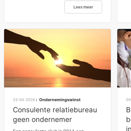
Lees meer
Ondernemingswinst
23-04-2026
|
09
Consulente relatiebureau
B
geen ondernemer
b
i