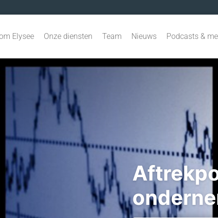
om Elysee
Onze diensten
Team
Nieuws
Podcasts & me
Aftrekp
onderne