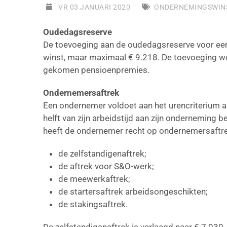
VR 03 JANUARI 2020
ONDERNEMINGSWIN
Oudedagsreserve
De toevoeging aan de oudedagsreserve voor ee
winst, maar maximaal € 9.218. De toevoeging wo
gekomen pensioenpremies.
Ondernemersaftrek
Een ondernemer voldoet aan het urencriterium al
helft van zijn arbeidstijd aan zijn onderneming 
heeft de ondernemer recht op ondernemersaftr
de zelfstandigenaftrek;
de aftrek voor S&O-werk;
de meewerkaftrek;
de startersaftrek arbeidsongeschikten;
de stakingsaftrek.