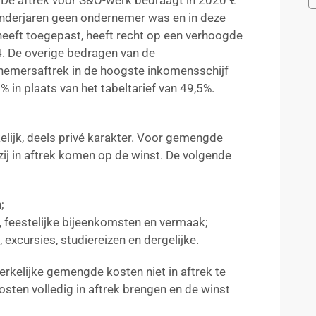
. De aftrek voor S&O-werk bedraagt in 2020 €
lenderjaren geen ondernemer was en in deze
eeft toegepast, heeft recht op een verhoogde
. De overige bedragen van de
rnemersaftrek in de hoogste inkomensschijf
% in plaats van het tabeltarief van 49,5%.
lijk, deels privé karakter. Voor gemengde
ij in aftrek komen op de winst. De volgende
;
s, feestelijke bijeenkomsten en vermaak;
excursies, studiereizen en dergelijke.
rkelijke gemengde kosten niet in aftrek te
osten volledig in aftrek brengen en de winst