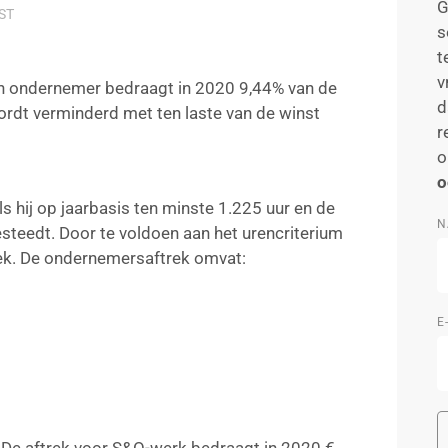
G
ST
s
t
v
n ondernemer bedraagt in 2020 9,44% van de
d
rdt verminderd met ten laste van de winst
r
o
o
s hij op jaarbasis ten minste 1.225 uur en de
N
besteedt. Door te voldoen aan het urencriterium
ek. De ondernemersaftrek omvat:
E