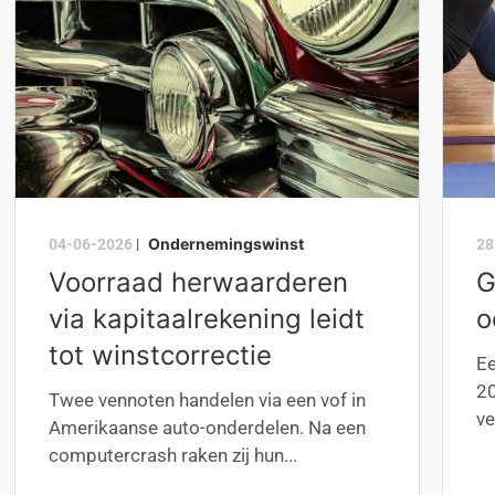
Ondernemingswinst
04-06-2026
|
28
Voorraad herwaarderen
G
via kapitaalrekening leidt
o
tot winstcorrectie
Ee
20
Twee vennoten handelen via een vof in
ve
Amerikaanse auto-onderdelen. Na een
computercrash raken zij hun...