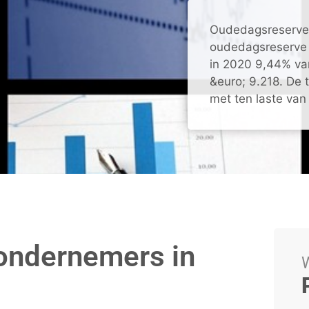
Oudedagsreserve
oudedagsreserve
in 2020 9,44% va
&euro; 9.218. De
met ten laste van
 ondernemers in
W