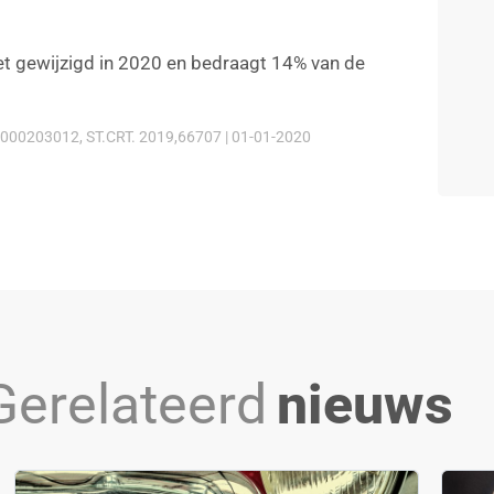
et gewijzigd in 2020 en bedraagt 14% van de
000203012, ST.CRT. 2019,66707 | 01-01-2020
Gerelateerd
nieuws