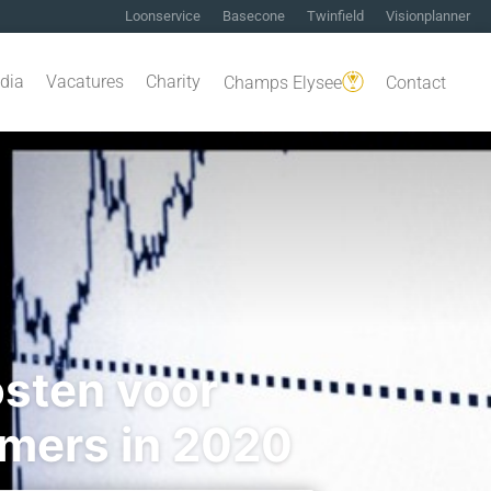
Loonservice
Basecone
Twinfield
Visionplanner
dia
Vacatures
Charity
Champs Elysee
Contact
osten voor
mers in 2020