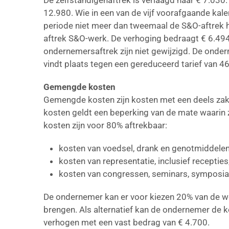
De zelfstandigenaftrek is verlaagd naar € 7.030
12.980. Wie in een van de vijf voorafgaande ka
periode niet meer dan tweemaal de S&O-aftrek h
aftrek S&O-werk. De verhoging bedraagt € 6.494
ondernemersaftrek zijn niet gewijzigd. De onde
vindt plaats tegen een gereduceerd tarief van 46
Gemengde kosten
Gemengde kosten zijn kosten met een deels zake
kosten geldt een beperking van de mate waarin z
kosten zijn voor 80% aftrekbaar:
kosten van voedsel, drank en genotmiddelen
kosten van representatie, inclusief receptie
kosten van congressen, seminars, symposia, 
De ondernemer kan er voor kiezen 20% van de we
brengen. Als alternatief kan de ondernemer de k
verhogen met een vast bedrag van € 4.700.