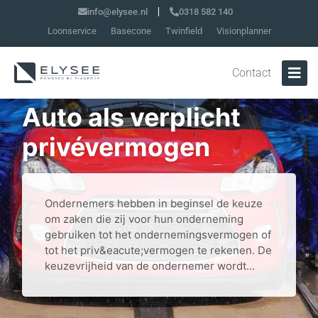
info@elysee.nl
0318 582 140
Loonservice
Basecone
Twinfield
Visionplanner
Contact
Auto als verplicht
privévermogen
Ondernemers hebben in beginsel de keuze
om zaken die zij voor hun onderneming
gebruiken tot het ondernemingsvermogen of
tot het priv&eacute;vermogen te rekenen. De
keuzevrijheid van de ondernemer wordt...