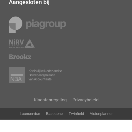
Aangesloten bij
Klachtenregeling
Privacybeleid
Loonservice
Basecone
Twinfield
Visionplanner