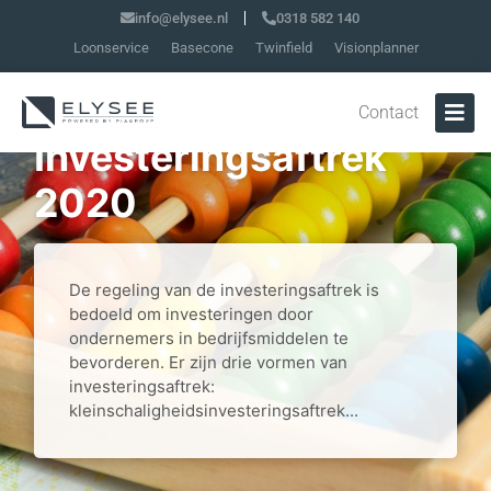
info@elysee.nl
0318 582 140
Loonservice
Basecone
Twinfield
Visionplanner
Contact
Investeringsaftrek
2020
De regeling van de investeringsaftrek is
bedoeld om investeringen door
ondernemers in bedrijfsmiddelen te
bevorderen. Er zijn drie vormen van
investeringsaftrek:
kleinschaligheidsinvesteringsaftrek...