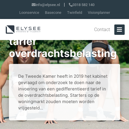
info@elysee.nl
0318 582 140
Loonservice
Basecone
Twinfield
Visionplanner
Geen differentiatie in
Contact
tarief
overdrachtsbelasting
De Tweede Kamer heeft in 2019 het kabinet
gevraagd om onderzoek te doen naar de
invoering van een gedifferentieerd tarief in
de overdrachtsbelasting. Starters op de
woningmarkt zouden moeten worden
vrijgesteld...