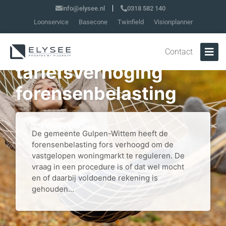
info@elysee.nl
0318 582 140
Loonservice
Basecone
Twinfield
Visionplanner
Disproportionele
Contact
tariefsverhoging
forensenbelasting
De gemeente Gulpen-Wittem heeft de
forensenbelasting fors verhoogd om de
vastgelopen woningmarkt te reguleren. De
vraag in een procedure is of dat wel mocht
en of daarbij voldoende rekening is
gehouden...