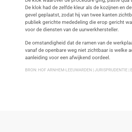
De klok waarover de procedure ging, paste qua v
De klok had de zelfde kleur als de kozijnen en 
gevel geplaatst, zodat hij van twee kanten zich
publiek gerichte mededeling die erop gericht was
voor de diensten van de uurwerkhersteller.
De omstandigheid dat de ramen van de werkplaats
vanaf de openbare weg niet zichtbaar is welke ac
aanleiding voor een afwijkend oordeel.
BRON: HOF ARNHEM-LEEUWARDEN | JURISPRUDENTIE | E