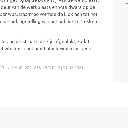
ormgeving bij de bouwstijl van de werkplaats.
de deur van de werkplaats en was dwars op de
tbaar was. Daarmee vormde de klok een tot het
 de belangstelling van het publiek te trekken
 aan de straatzijde zijn afgeplakt, zodat
tiviteiten in het pand plaatsvinden, is geen
CLINLGHARL2021888, 18/01015 | 01-02-2021