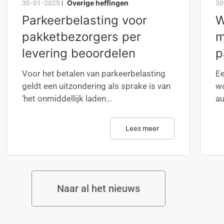
Overige heffingen
30-01-2025
|
30
Parkeerbelasting voor
W
pakketbezorgers per
m
levering beoordelen
p
Voor het betalen van parkeerbelasting
Ee
geldt een uitzondering als sprake is van
wo
‘het onmiddellijk laden...
au
Lees meer
Naar al het nieuws