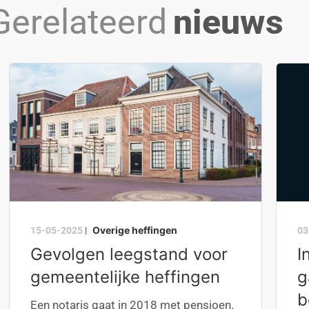
Gerelateerd
nieuws
Overige heffingen
15-05-2025
|
03
Gevolgen leegstand voor
I
gemeentelijke heffingen
g
b
Een notaris gaat in 2018 met pensioen.