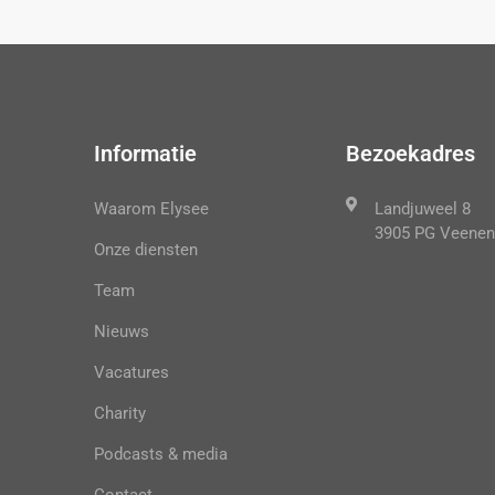
Informatie
Bezoekadres
Waarom Elysee
Landjuweel 8
3905 PG Veenen
Onze diensten
Team
Nieuws
Vacatures
Charity
Podcasts & media