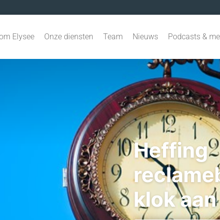
om Elysee
Onze diensten
Team
Nieuws
Podcasts & me
Heffing
reclameb
klok aan