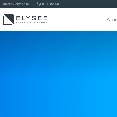
info@elysee.nl
0318 582 140
Waar