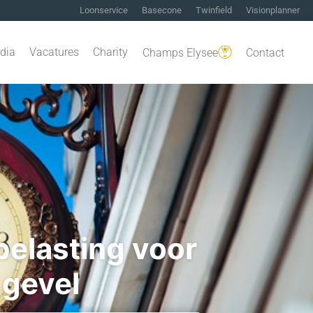
Loonservice
Basecone
Twinfield
Visionplanner
dia
Vacatures
Charity
Champs Elysee
Contact
elasting voor
 gevel