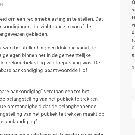
G
EN
s
t
d om een reclamebelasting in te stellen. Dat
v
nkondigingen, die zichtbaar zijn vanaf de
d
aangewezen gebieden.
r
o
rwerkhersteller hing een klok, die vanaf de
o
 gelegen binnen het in de gemeentelijke
de reclamebelasting van toepassing was. De
N
enbare aankondiging beantwoordde Hof
bare aankondiging” verstaan een tot het
E
de belangstelling van het publiek te trekken
. De omstandigheid dat de belanghebbende
ngstelling van het publiek te trekken maakt op
re aankondiging”.