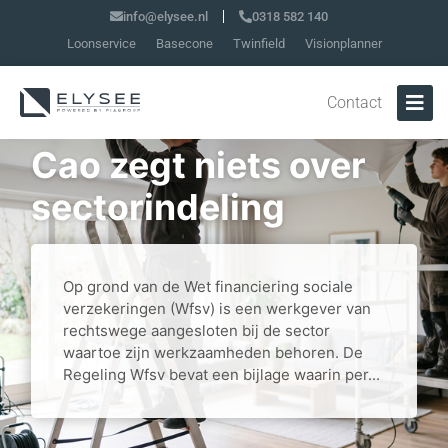
info@elysee.nl
0318 582 140
Loonservice
Basecone
Twinfield
Visionplanner
Contact
Cao zegt niets over
sectorindeling
Op grond van de Wet financiering sociale
verzekeringen (Wfsv) is een werkgever van
rechtswege aangesloten bij de sector
waartoe zijn werkzaamheden behoren. De
Regeling Wfsv bevat een bijlage waarin per...