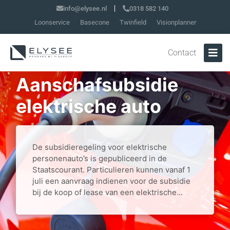
info@elysee.nl
0318 582 140
Loonservice
Basecone
Twinfield
Visionplanner
Contact
Aanschafsubsidie
elektrische auto
De subsidieregeling voor elektrische
personenauto’s is gepubliceerd in de
Staatscourant. Particulieren kunnen vanaf 1
juli een aanvraag indienen voor de subsidie
bij de koop of lease van een elektrische...