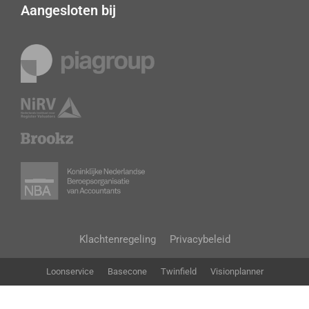
Aangesloten bij
Klachtenregeling
Privacybeleid
Loonservice
Basecone
Twinfield
Visionplanner