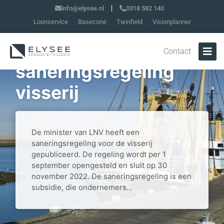
info@elysee.nl
0318 582 140
Loonservice
Basecone
Twinfield
Visionplanner
Openstelling
Contact
saneringsregeling
visserij
De minister van LNV heeft een
saneringsregeling voor de visserij
gepubliceerd. De regeling wordt per 1
september opengesteld en sluit op 30
november 2022. De saneringsregeling is een
subsidie, die ondernemers...