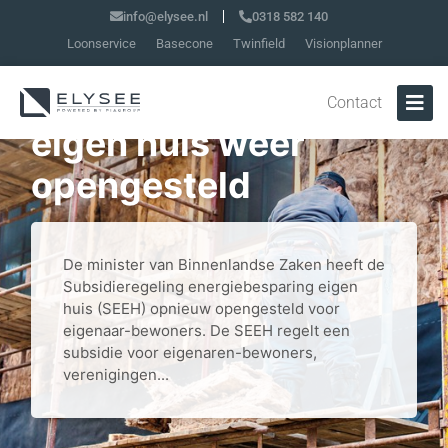
info@elysee.nl
0318 582 140
Loonservice
Basecone
Twinfield
Visionplanner
Subsidieregeling
energiebesparing
Contact
eigen huis weer
opengesteld
De minister van Binnenlandse Zaken heeft de
Subsidieregeling energiebesparing eigen
huis (SEEH) opnieuw opengesteld voor
eigenaar-bewoners. De SEEH regelt een
subsidie voor eigenaren-bewoners,
verenigingen...