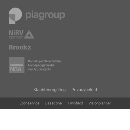
Klachtenregeling
Privacybeleid
Loonservice
Basecone
Twinfield
Visionplanner