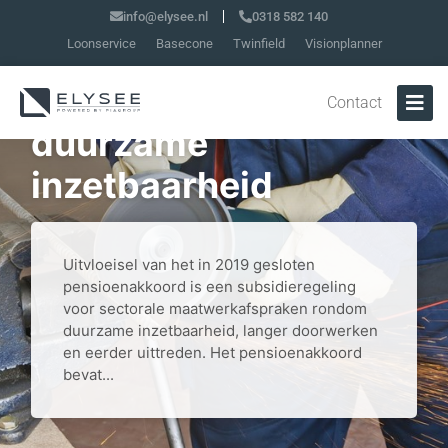
info@elysee.nl
0318 582 140
Loonservice
Basecone
Twinfield
Visionplanner
Subsidieregeling
maatwerkafspraken
Contact
duurzame
inzetbaarheid
Uitvloeisel van het in 2019 gesloten
pensioenakkoord is een subsidieregeling
voor sectorale maatwerkafspraken rondom
duurzame inzetbaarheid, langer doorwerken
en eerder uittreden. Het pensioenakkoord
bevat...