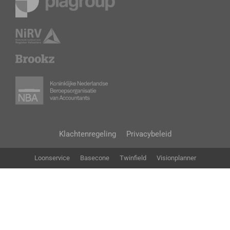
Klachtenregeling
Privacybeleid
Loonservice
Basecone
Twinfield
Visionplanner