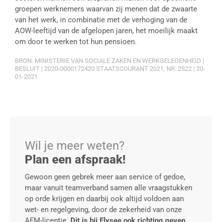
groepen werknemers waarvan zij menen dat de zwaarte
van het werk, in combinatie met de verhoging van de
AOW-leeftijd van de afgelopen jaren, het moeilijk maakt
om door te werken tot hun pensioen.
BRON: MINISTERIE VAN SOCIALE ZAKEN EN WERKGELEGENHEID |
BESLUIT | 2020-0000172420 STAATSCOURANT 2021, NR. 2522 | 20-
01-2021
Wil je meer weten?
Plan een afspraak!
Gewoon geen gebrek meer aan service of gedoe,
maar vanuit teamverband samen alle vraagstukken
op orde krijgen en daarbij ook altijd voldoen aan
wet- en regelgeving, door de zekerheid van onze
AFM-licentie.
Dit is bij Elysee ook richting geven