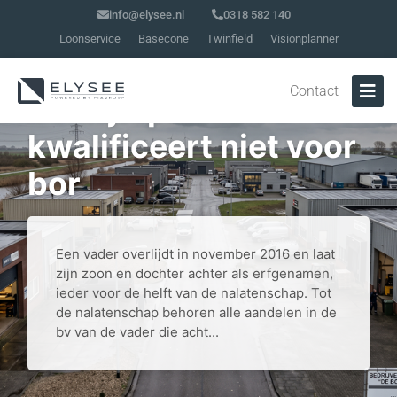
info@elysee.nl
0318 582 140
Loonservice
Basecone
Twinfield
Visionplanner
Verhuur
Contact
bedrijfspanden
kwalificeert niet voor
bor
Een vader overlijdt in november 2016 en laat
zijn zoon en dochter achter als erfgenamen,
ieder voor de helft van de nalatenschap. Tot
de nalatenschap behoren alle aandelen in de
bv van de vader die acht...