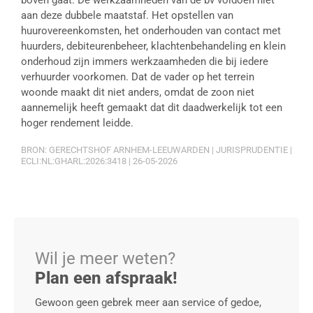
boven gaat. De werkzaamheden van de bv voldoen niet
aan deze dubbele maatstaf. Het opstellen van
huurovereenkomsten, het onderhouden van contact met
huurders, debiteurenbeheer, klachtenbehandeling en klein
onderhoud zijn immers werkzaamheden die bij iedere
verhuurder voorkomen. Dat de vader op het terrein
woonde maakt dit niet anders, omdat de zoon niet
aannemelijk heeft gemaakt dat dit daadwerkelijk tot een
hoger rendement leidde.
BRON: GERECHTSHOF ARNHEM-LEEUWARDEN | JURISPRUDENTIE |
ECLI:NL:GHARL:2026:3418 | 26-05-2026
Wil je meer weten?
Plan een afspraak!
Gewoon geen gebrek meer aan service of gedoe,