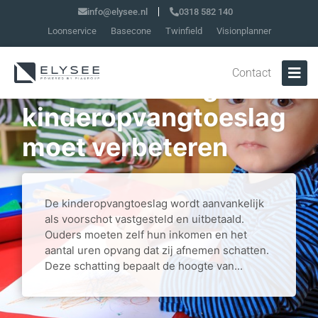
info@elysee.nl
0318 582 140
Loonservice
Basecone
Twinfield
Visionplanner
Contact
Dienstverlening
kinderopvangtoeslag
moet verbeteren
De kinderopvangtoeslag wordt aanvankelijk
als voorschot vastgesteld en uitbetaald.
Ouders moeten zelf hun inkomen en het
aantal uren opvang dat zij afnemen schatten.
Deze schatting bepaalt de hoogte van...