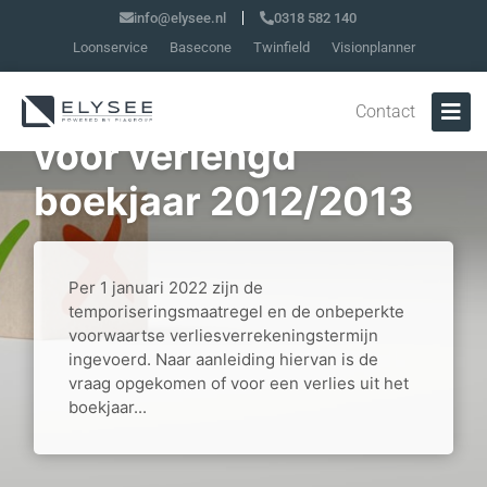
info@elysee.nl
0318 582 140
Loonservice
Basecone
Twinfield
Visionplanner
Geen onbeperkte
verliesverrekening
Contact
voor verlengd
boekjaar 2012/2013
Per 1 januari 2022 zijn de
temporiseringsmaatregel en de onbeperkte
voorwaartse verliesverrekeningstermijn
ingevoerd. Naar aanleiding hiervan is de
vraag opgekomen of voor een verlies uit het
boekjaar...