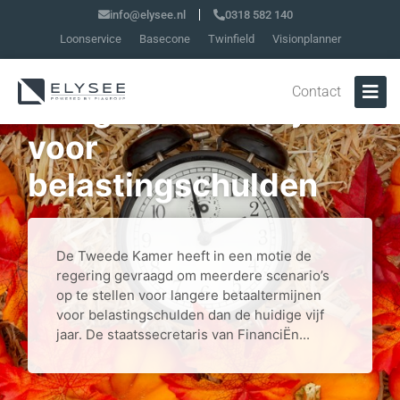
info@elysee.nl
0318 582 140
Loonservice
Basecone
Twinfield
Visionplanner
Mogelijk langere
Contact
terugbetaaltermijn
voor
belastingschulden
De Tweede Kamer heeft in een motie de
regering gevraagd om meerdere scenario’s
op te stellen voor langere betaaltermijnen
voor belastingschulden dan de huidige vijf
jaar. De staatssecretaris van FinanciËn...