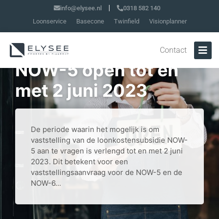
info@elysee.nl
0318 582 140
Loonservice
Basecone
Twinfield
Visionplanner
Vaststellingsloket
Contact
NOW-5 open tot en
met 2 juni 2023
De periode waarin het mogelijk is om
vaststelling van de loonkostensubsidie NOW-
5 aan te vragen is verlengd tot en met 2 juni
2023. Dit betekent voor een
vaststellingsaanvraag voor de NOW-5 en de
NOW-6...