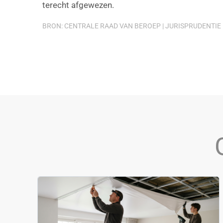
terecht afgewezen.
BRON: CENTRALE RAAD VAN BEROEP | JURISPRUDENTIE |