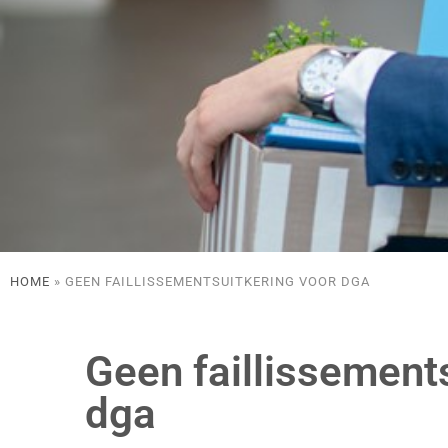
HOME
»
GEEN FAILLISSEMENTSUITKERING VOOR DGA
Geen faillissement
dga