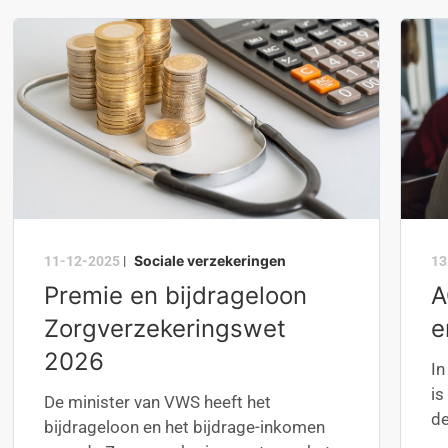
Sociale verzekeringen
11-12-2025
|
13
Premie en bijdrageloon
A
Zorgverzekeringswet
e
2026
I
is
De minister van VWS heeft het
de
bijdrageloon en het bijdrage-inkomen