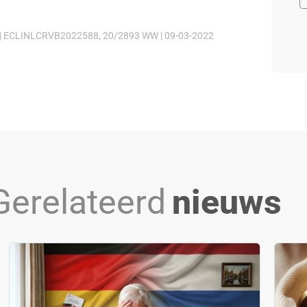
 ECLINLCRVB2022588, 20/2893 WW | 09-03-2022
Gerelateerd
nieuws