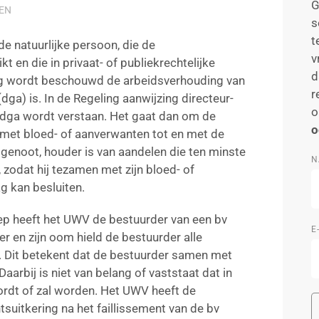
G
EN
s
t
 natuurlijke persoon, die de
v
t en die in privaat- of publiekrechtelijke
d
ing wordt beschouwd de arbeidsverhouding van
r
ga) is. In de Regeling aanwijzing directeur-
o
dga wordt verstaan. Het gaat dan om de
o
met bloed- of aanverwanten tot en met de
tgenoot, houder is van aandelen die ten minste
N
odat hij tezamen met zijn bloed- of
g kan besluiten.
ep heeft het UWV de bestuurder van een bv
E
r en zijn oom hield de bestuurder alle
 Dit betekent dat de bestuurder samen met
Daarbij is niet van belang of vaststaat dat in
ordt of zal worden. Het UWV heeft de
suitkering na het faillissement van de bv