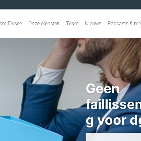
om Elysee
Onze diensten
Team
Nieuws
Podcasts & me
Geen
failliss
g voor d