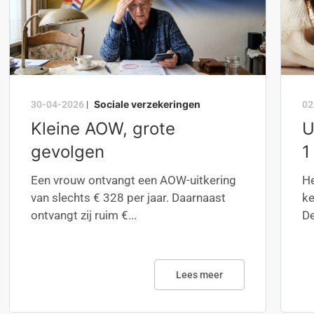
Sociale verzekeringen
30-04-2026
|
02
Kleine AOW, grote
U
gevolgen
1
Een vrouw ontvangt een AOW-uitkering
He
van slechts € 328 per jaar. Daarnaast
ke
ontvangt zij ruim €...
De
Lees meer