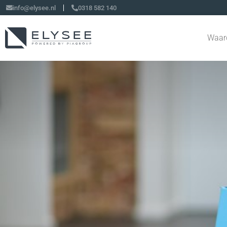
info@elysee.nl
0318 582 140
Waar