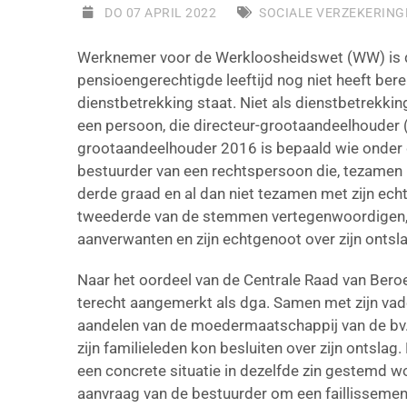
DO 07 APRIL 2022
SOCIALE VERZEKERING
Werknemer voor de Werkloosheidswet (WW) is de
pensioengerechtigde leeftijd nog niet heeft bereik
dienstbetrekking staat. Niet als dienstbetrekk
een persoon, die directeur-grootaandeelhouder (d
grootaandeelhouder 2016 is bepaald wie onder 
bestuurder van een rechtspersoon die, tezamen 
derde graad en al dan niet tezamen met zijn ech
tweederde van de stemmen vertegenwoordigen, z
aanverwanten en zijn echtgenoot over zijn ontsla
Naar het oordeel van de Centrale Raad van Bero
terecht aangemerkt als dga. Samen met zijn vade
aandelen van de moedermaatschappij van de bv.
zijn familieleden kon besluiten over zijn ontslag. 
een concrete situatie in dezelfde zin gestemd w
aanvraag van de bestuurder om een faillissement