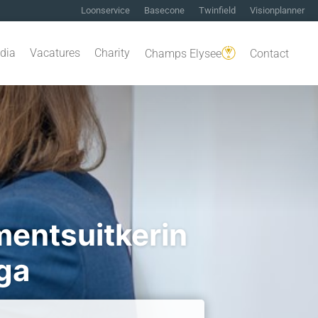
Loonservice
Basecone
Twinfield
Visionplanner
dia
Vacatures
Charity
Champs Elysee
Contact
ementsuitkerin
ga