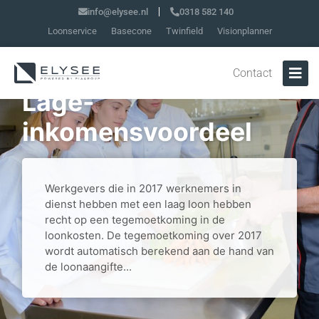
info@elysee.nl
0318 582 140
Loonservice
Basecone
Twinfield
Visionplanner
Contact
Lage-
inkomensvoordeel
Werkgevers die in 2017 werknemers in
dienst hebben met een laag loon hebben
recht op een tegemoetkoming in de
loonkosten. De tegemoetkoming over 2017
wordt automatisch berekend aan de hand van
de loonaangifte...