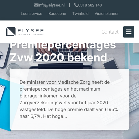
info@elysee.nl
0318 582 140
Loonservice
Basecone
Twinfield
Visionplanner
Contact
Premiepercentages
Zvw 2020 bekend
De minister voor Medische Zorg heeft de
premiepercentages en het maximum
bijdrage-inkomen voor de
Zorgverzekeringswet voor het jaar 2020
vastgesteld. De hoge premie daalt van 6,95%
naar 6,7%. Het hoge...