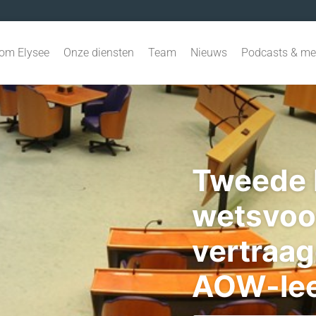
om Elysee
Onze diensten
Team
Nieuws
Podcasts & me
Tweede 
wetsvoo
vertraa
AOW-leef