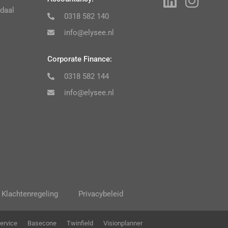
daal
0318 582 140
info@elysee.nl
Corporate Finance:
0318 582 144
info@elysee.nl
Klachtenregeling
Privacybeleid
ervice
Basecone
Twinfield
Visionplanner