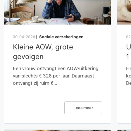
Sociale verzekeringen
30-04-2026
|
02
Kleine AOW, grote
U
gevolgen
1
Een vrouw ontvangt een AOW-uitkering
He
van slechts € 328 per jaar. Daarnaast
ke
ontvangt zij ruim €...
De
Lees meer