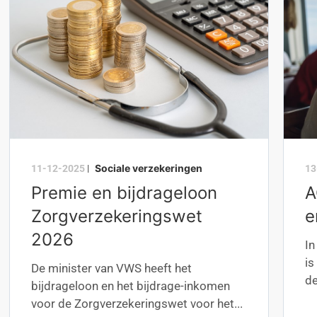
Sociale verzekeringen
11-12-2025
|
13
Premie en bijdrageloon
A
Zorgverzekeringswet
e
2026
I
is
De minister van VWS heeft het
de
bijdrageloon en het bijdrage-inkomen
voor de Zorgverzekeringswet voor het...