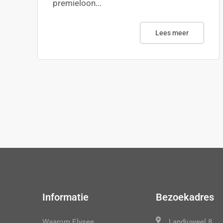
premieloon...
Lees meer
Informatie
Bezoekadres
Waarom Elysee
Landjuweel 8