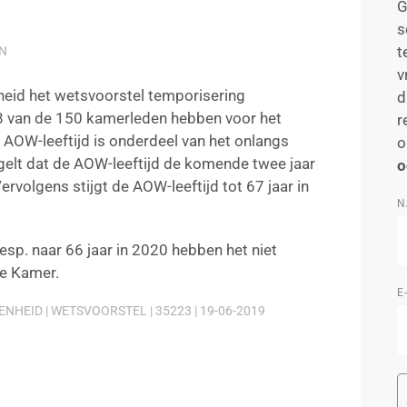
G
s
t
N
v
eid het wetsvoorstel temporisering
d
8 van de 150 kamerleden hebben voor het
r
AOW-leeftijd is onderdeel van het onlangs
o
elt dat de AOW-leeftijd de komende twee jaar
o
Vervolgens stijgt de AOW-leeftijd tot 67 jaar in
N
esp. naar 66 jaar in 2020 hebben het niet
te Kamer.
E
HEID | WETSVOORSTEL | 35223 | 19-06-2019