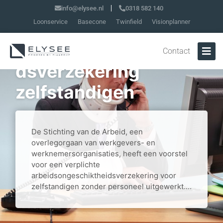
info@elysee.nl
0318 582 140
Loonservice
Basecone
Twinfield
Visionplanner
Voorstel
arbeidsongeschikthei
Contact
dsverzekering
zelfstandigen
De Stichting van de Arbeid, een
overlegorgaan van werkgevers- en
werknemersorganisaties, heeft een voorstel
voor een verplichte
arbeidsongeschiktheidsverzekering voor
zelfstandigen zonder personeel uitgewerkt....