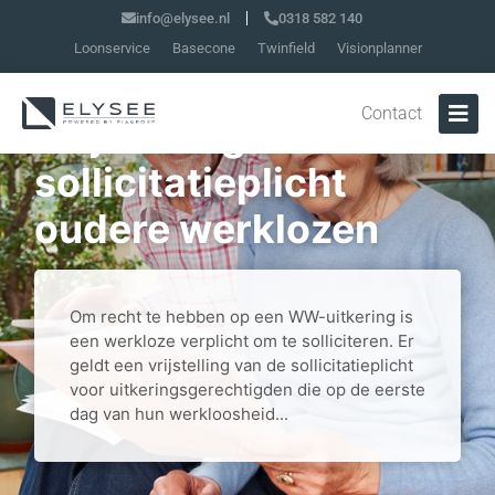
info@elysee.nl
0318 582 140
Loonservice
Basecone
Twinfield
Visionplanner
Contact
Vrijstelling
sollicitatieplicht
oudere werklozen
Om recht te hebben op een WW-uitkering is
een werkloze verplicht om te solliciteren. Er
geldt een vrijstelling van de sollicitatieplicht
voor uitkeringsgerechtigden die op de eerste
dag van hun werkloosheid...