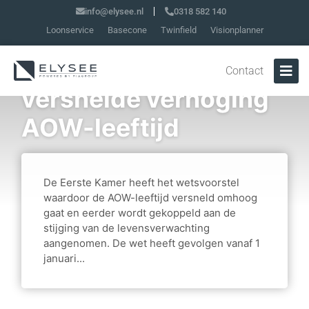
info@elysee.nl
0318 582 140
Loonservice
Basecone
Twinfield
Visionplanner
Wetsvoorstel
Contact
versnelde verhoging
AOW-leeftijd
De Eerste Kamer heeft het wetsvoorstel
waardoor de AOW-leeftijd versneld omhoog
gaat en eerder wordt gekoppeld aan de
stijging van de levensverwachting
aangenomen. De wet heeft gevolgen vanaf 1
januari...