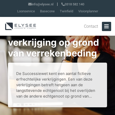
info@elysee.nl
0318 582 140
Loonservice
Basecone
Twinfield
Visionplanner
Contact
Geen fictieve
verkrijging op grond
van verrekenbeding
De Successiewet kent een aantal fictieve
erfrechtelijke verkrijgingen. Een van deze
verkrijgingen betreft hetgeen aan de
langstlevende echtgenoot bij het overlijden
van de andere echtgenoot op grond van...