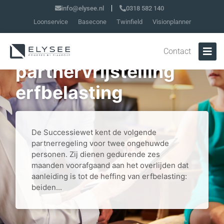
info@elysee.nl
0318 582 140
Loonservice
Basecone
Twinfield
Visionplanner
Vijfjaarstermijn
samenwonen voor
Contact
partnervrijstelling
erfbelasting
De Successiewet kent de volgende
partnerregeling voor twee ongehuwde
personen. Zij dienen gedurende zes
maanden voorafgaand aan het overlijden dat
aanleiding is tot de heffing van erfbelasting:
beiden...