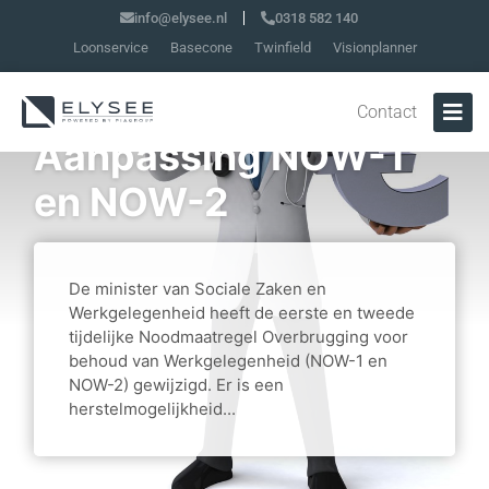
info@elysee.nl
0318 582 140
Loonservice
Basecone
Twinfield
Visionplanner
Contact
Aanpassing NOW-1
en NOW-2
De minister van Sociale Zaken en
Werkgelegenheid heeft de eerste en tweede
tijdelijke Noodmaatregel Overbrugging voor
behoud van Werkgelegenheid (NOW-1 en
NOW-2) gewijzigd. Er is een
herstelmogelijkheid...