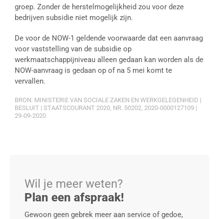
groep. Zonder de herstelmogelijkheid zou voor deze
bedrijven subsidie niet mogelijk zijn.
De voor de NOW-1 geldende voorwaarde dat een aanvraag
voor vaststelling van de subsidie op
werkmaatschappijniveau alleen gedaan kan worden als de
NOW-aanvraag is gedaan op of na 5 mei komt te
vervallen.
BRON: MINISTERIE VAN SOCIALE ZAKEN EN WERKGELEGENHEID |
BESLUIT | STAATSCOURANT 2020, NR. 50202, 2020-0000127109 |
29-09-2020
Wil je meer weten?
Plan een afspraak!
Gewoon geen gebrek meer aan service of gedoe,