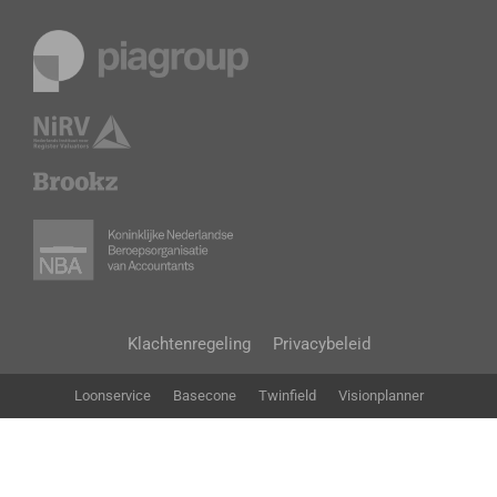
Klachtenregeling
Privacybeleid
Loonservice
Basecone
Twinfield
Visionplanner