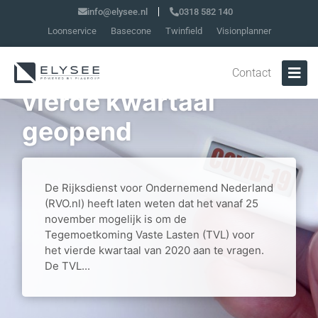
info@elysee.nl
0318 582 140
Loonservice
Basecone
Twinfield
Visionplanner
Loket aanvraag TVL
Contact
vierde kwartaal
geopend
De Rijksdienst voor Ondernemend Nederland
(RVO.nl) heeft laten weten dat het vanaf 25
november mogelijk is om de
Tegemoetkoming Vaste Lasten (TVL) voor
het vierde kwartaal van 2020 aan te vragen.
De TVL...