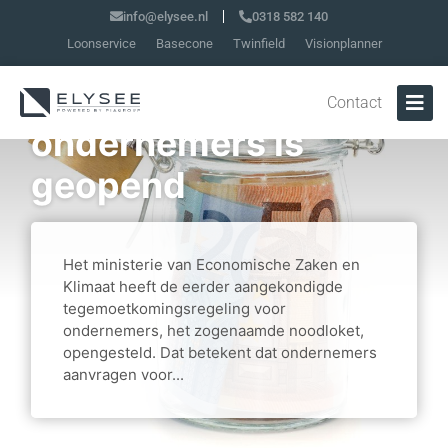
info@elysee.nl
0318 582 140
Loonservice
Basecone
Twinfield
Visionplanner
Noodloket voor
Contact
ondernemers is
geopend
Het ministerie van Economische Zaken en
Klimaat heeft de eerder aangekondigde
tegemoetkomingsregeling voor
ondernemers, het zogenaamde noodloket,
opengesteld. Dat betekent dat ondernemers
aanvragen voor...